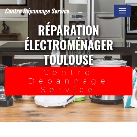
Panneau de gestion des cookies
Centre Dépannage Service
RÉPARATION
ÉLECTROMÉNAGER
TOULOUSE
Centre
Dépannage
Service