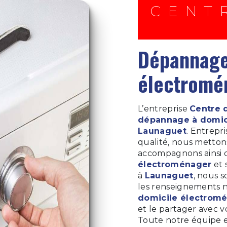
CENTRE DÉPANNAGE
dépannage à domicile
électromé
L’entreprise
Centre 
dépannage à domic
Launaguet
. Entrepr
qualité, nous metton
accompagnons ainsi 
électroménager
et 
à
Launaguet
, nous 
les renseignements n
domicile électrom
et le partager avec v
Toute notre équipe es