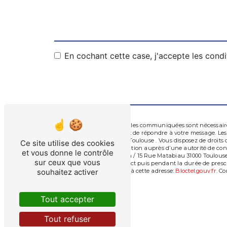
En cochant cette case, j'accepte les condi
** Les données personnelles communiquées sont nécessaires 
traitants dans le seul but de répondre à votre message. L
/ 15 Rue Matabiau 31000 Toulouse . Vous disposez de droits d
Ce site utilise des cookies
d’introduire une réclamation auprès d’une autorité de contr
et vous donne le contrôle
nymphéas 31240 L'Union / 15 Rue Matabiau 31000 Toulouse o
sur ceux que vous
période de prise de contact puis pendant la durée de prescr
téléphonique, disponible à cette adresse:
Bloctel.gouv.fr
. Co
souhaitez activer
Tout accepter
Tout refuser