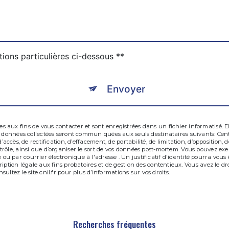
tions particulières ci-dessous **
Envoyer
aux fins de vous contacter et sont enregistrées dans un fichier informatisé. El
es données collectées seront communiquées aux seuls destinataires suivants: C
’accès, de rectification, d’effacement, de portabilité, de limitation, d’opposition
ôle, ainsi que d’organiser le sort de vos données post-mortem. Vous pouvez exerce
u par courrier électronique à l'adresse . Un justificatif d'identité pourra vo
iption légale aux fins probatoires et de gestion des contentieux. Vous avez le dr
nsultez le site cnil.fr pour plus d’informations sur vos droits.
Recherches fréquentes