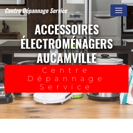
Panneau de gestion des cookies
Centre Dépannage Service
ACCESSOIRES
ÉLECTROMÉNAGERS
AUCAMVILLE
Centre
Dépannage
Service