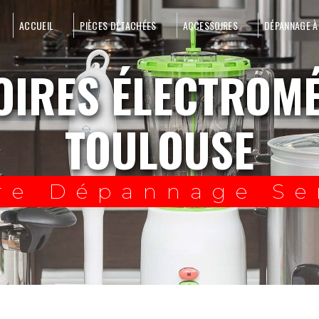
ACCUEIL
PIÈCES DÉTACHÉES
ACCESSOIRES
DÉPANNAGE À
TOULOUSE
re Dépannage Se