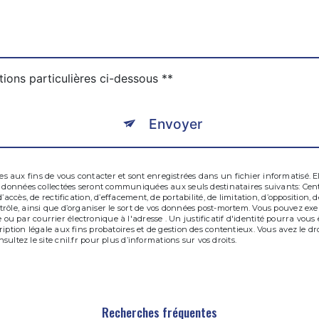
tions particulières ci-dessous **
Envoyer
aux fins de vous contacter et sont enregistrées dans un fichier informatisé. El
es données collectées seront communiquées aux seuls destinataires suivants: C
’accès, de rectification, d’effacement, de portabilité, de limitation, d’opposition
ôle, ainsi que d’organiser le sort de vos données post-mortem. Vous pouvez exerce
u par courrier électronique à l'adresse . Un justificatif d'identité pourra vo
iption légale aux fins probatoires et de gestion des contentieux. Vous avez le dr
nsultez le site cnil.fr pour plus d’informations sur vos droits.
Recherches fréquentes