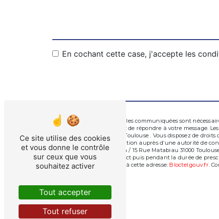
En cochant cette case, j'accepte les condi
** Les données personnelles communiquées sont nécessaires 
traitants dans le seul but de répondre à votre message. L
/ 15 Rue Matabiau 31000 Toulouse . Vous disposez de droits d
Ce site utilise des cookies
d’introduire une réclamation auprès d’une autorité de contr
et vous donne le contrôle
nymphéas 31240 L'Union / 15 Rue Matabiau 31000 Toulouse o
sur ceux que vous
période de prise de contact puis pendant la durée de prescr
téléphonique, disponible à cette adresse:
Bloctel.gouv.fr
. Co
souhaitez activer
Tout accepter
Tout refuser